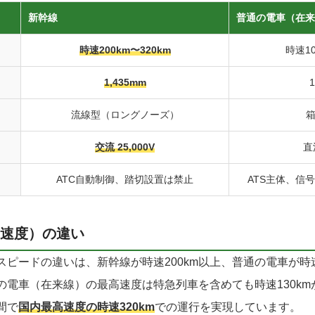
新幹線
普通の電車（在来
時速200km〜320km
時速10
1,435mm
流線型（ロングノーズ）
交流 25,000V
直
ATC自動制御、踏切設置は禁止
ATS主体、信
高速度）の違い
ピードの違いは、新幹線が時速200km以上、普通の電車が時速1
の電車（在来線）の最高速度は特急列車を含めても時速130k
間で
国内最高速度の時速320km
での運行を実現しています。