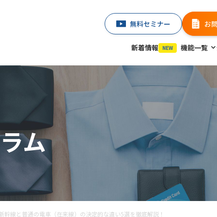
無料セミナー
お
新着情報
機能一覧
NEW
ラム
新幹線と普通の電車（在来線）の決定的な違い5選を徹底解説！