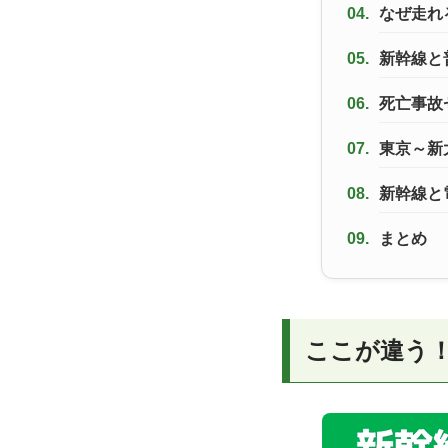
04.
なぜ走れ
05.
新幹線と
06.
死亡事故
07.
東京～新
08.
新幹線と
09.
まとめ
ここが違う