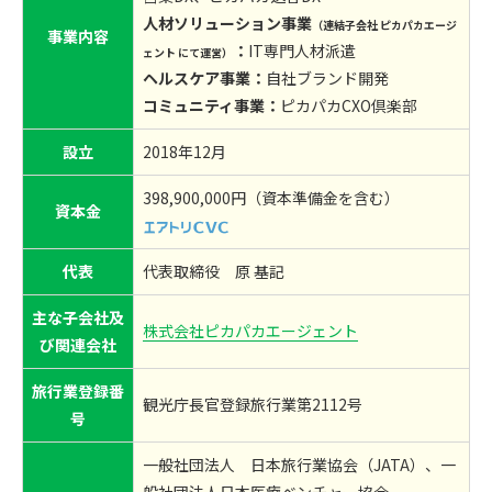
人材ソリューション事業
（連結子会社 ピカパカエージ
事業内容
：
IT専門人材派遣
ェント にて運営）
ヘルスケア事業：
自社ブランド開発
コミュニティ事業：
ピカパカCXO倶楽部
設立
2018年12月
398,900,000円（資本準備金を含む）
資本金
代表
代表取締役 原 基記
主な子会社及
株式会社ピカパカエージェント
び関連会社
旅行業登録番
観光庁長官登録旅行業第2112号
号
一般社団法人 日本旅行業協会（JATA）、一