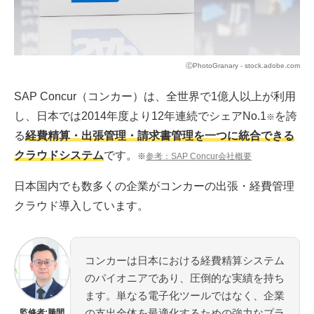
ⒸPhotoGranary - stock.adobe.com
SAP Concur（コンカー）は、全世界で1億人以上が利用
し、日本では2014年度より12年連続でシェアNo.1
を誇
※
る
経費精算・出張管理・請求書管理を一つに統合できる
クラウドシステム
です。
※
参考：SAP Concur会社概要
日本国内でも数多くの企業がコンカーの出張・経費管理
クラウド導入しています。
コンカーは日本における経費精算システム
のパイオニアであり、圧倒的な実績を持ち
ます。単なる電子化ツールではなく、企業
の支出全体を最適化するための強力なプラ
監修者:勝間