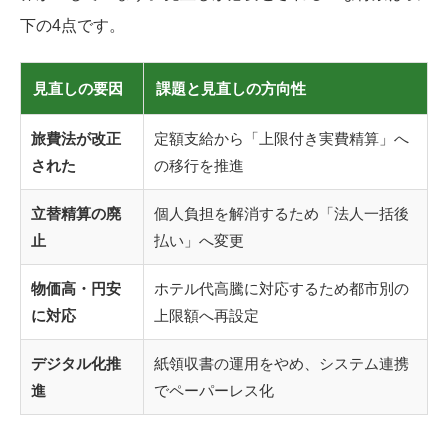
下の4点です。
見直しの要因
課題と見直しの方向性
旅費法が改正
定額支給から「上限付き実費精算」へ
された
の移行を推進
立替精算の廃
個人負担を解消するため「法人一括後
止
払い」へ変更
物価高・円安
ホテル代高騰に対応するため都市別の
に対応
上限額へ再設定
デジタル化推
紙領収書の運用をやめ、システム連携
進
でペーパーレス化