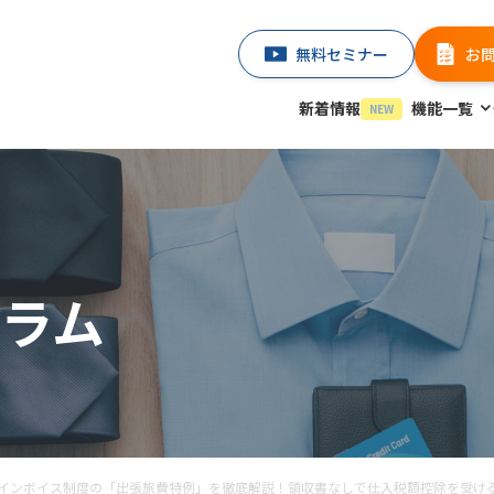
無料セミナー
お
新着情報
機能一覧
NEW
ラム
インボイス制度の「出張旅費特例」を徹底解説！領収書なしで仕入税額控除を受け