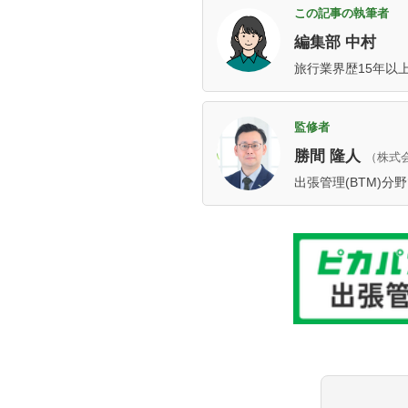
この記事の執筆者
編集部 中村
旅行業界歴15年以
監修者
勝間 隆人
（株式
出張管理(BTM)