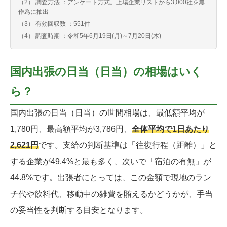
（2） 調査方法 ：アンケート方式。上場企業リストから3,000社を無
作為に抽出
（3） 有効回収数 ：551件
（4） 調査時期 ：令和5年6月19日(月)～7月20日(木)
国内出張の日当（日当）の相場はいく
ら？
国内出張の日当（日当）の世間相場は、最低額平均が
1,780円、最高額平均が3,786円、
全体平均で1日あたり
2,621円
です。支給の判断基準は「往復行程（距離）」と
する企業が49.4%と最も多く、次いで「宿泊の有無」が
44.8%です。出張者にとっては、この金額で現地のラン
チ代や飲料代、移動中の雑費を賄えるかどうかが、手当
の妥当性を判断する目安となります。