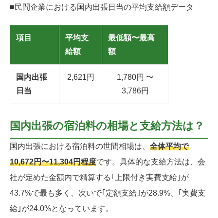
■民間企業における国内出張日当の平均支給額データ
項目
平均支
最低額〜最高
給額
額
国内出張
2,621円
1,780円 〜
日当
3,786円
国内出張の宿泊料の相場と支給方法は？
国内出張における宿泊料の世間相場は、
全体平均で
10,672円〜11,304円程度
です。具体的な支給方法は、会
社が定めた金額内で精算する｢上限付き実費支給｣が
43.7%で最も多く、次いで｢定額支給｣が28.9%、｢実費支
給｣が24.0%となっています。