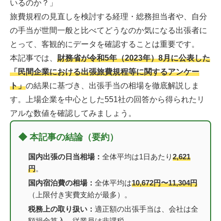
いるのか？」
旅費規程の見直しを検討する経理・総務担当者や、自分
の手当が世間一般と比べてどうなのか気になる出張者に
とって、客観的にデータを確認することは重要です。
本記事では、
財務省が令和5年（2023年）8月に公表した
「民間企業における出張旅費規程等に関するアンケー
ト」
の結果に基づき、出張手当の相場を徹底解説しま
す。上場企業を中心とした551社の回答から得られたリ
アルな数値を確認してみましょう。
◆ 本記事の結論（要約）
国内出張の日当相場：
全体平均は1日あたり
2,621
円
。
国内宿泊費の相場：
全体平均は
10,672円〜11,304円
（上限付き実費支給が最多）。
税務上の取り扱い：
適正額の出張手当は、会社は全
額損金算入、従業員は非課税。