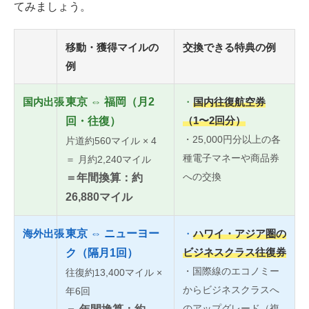
てみましょう。
移動・獲得マイルの
交換できる特典の例
例
国内出張
東京 ⇔ 福岡（月2
・
国内往復航空券
（1〜2回分）
回・往復）
・25,000円分以上の各
片道約560マイル × 4
種電子マネーや商品券
＝ 月約2,240マイル
への交換
＝年間換算：約
26,880マイル
海外出張
東京 ⇔ ニューヨー
・
ハワイ・アジア圏の
ビジネスクラス往復券
ク（隔月1回）
・国際線のエコノミー
往復約13,400マイル ×
からビジネスクラスへ
年6回
のアップグレード（複