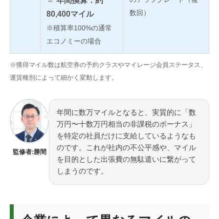
＝
年間換算：
約
数回）
80,400マイル
※積算率100%の通常
エコノミーの場合
※獲得マイル数は航空券の予約クラスやマイレージ会員ステータス、
運賃種別によって細かく変動します。
年間に数万マイルとなると、実質的に「数
万円〜十数万円相当の非課税のボーナス」
を特定の社員だけに支給しているようなも
のです。これが社内の不公平感や、マイル
監修者:勝間
を目的とした出張費の無駄遣いに繋がって
しまうのです。