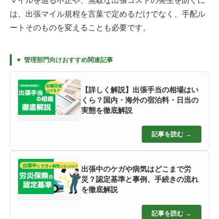
マイルを巡る不正や、無駄な出張コストの発生を防ぐに
は、出張マイル規程を言葉で定めるだけでなく、手配ル
ートそのものを変えることも必要です。
▼ 管理部門向けおすすめ関連記事
【詳しく解説】出張手当の相場はい
くら？国内・海外の宿泊料・日当の
実態を徹底解説
記事を読む →
出張中のケガや病気はどこまで労
災？認定基準と事例、手続きの流れ
を徹底解説
記事を読む →