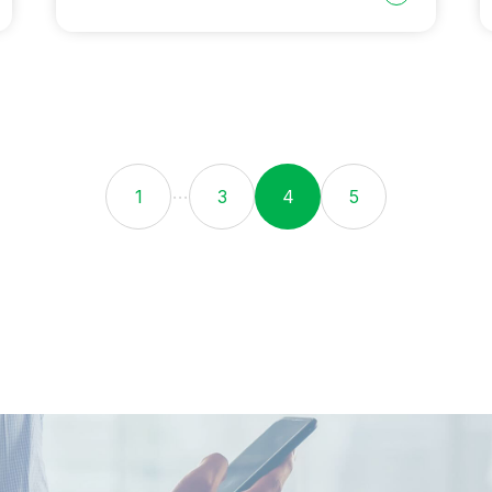
…
1
3
4
5