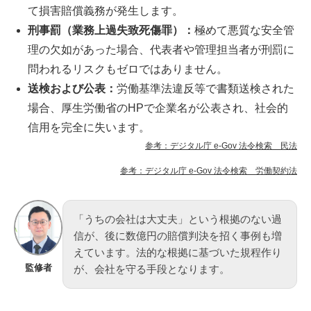
て損害賠償義務が発生します。
刑事罰（業務上過失致死傷罪）：
極めて悪質な安全管
理の欠如があった場合、代表者や管理担当者が刑罰に
問われるリスクもゼロではありません。
送検および公表：
労働基準法違反等で書類送検された
場合、厚生労働省のHPで企業名が公表され、社会的
信用を完全に失います。
参考：デジタル庁 e-Gov 法令検索 民法
参考：デジタル庁 e-Gov 法令検索 労働契約法
「うちの会社は大丈夫」という根拠のない過
信が、後に数億円の賠償判決を招く事例も増
えています。法的な根拠に基づいた規程作り
監修者
が、会社を守る手段となります。