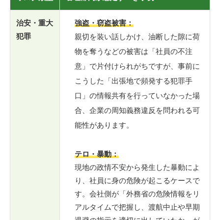
治安・重大
強盗・窃盗被害：
犯罪
親切を装い話しかけ、油断した隙に荷
物を奪うなどの被害は「社員の不注
意」で片付けられがちですが、事前に
こうした「出張地で頻発する犯罪手
口」の情報共有を行っていなかった場
合、企業の周知義務違反を問われる可
能性があります。
テロ・暴動：
現地の政情不安から発生した暴動によ
り、社員に身の危険が起こるケースで
す。会社側が「外務省の危険情報をリ
アルタイムで把握し、渡航中止や早期