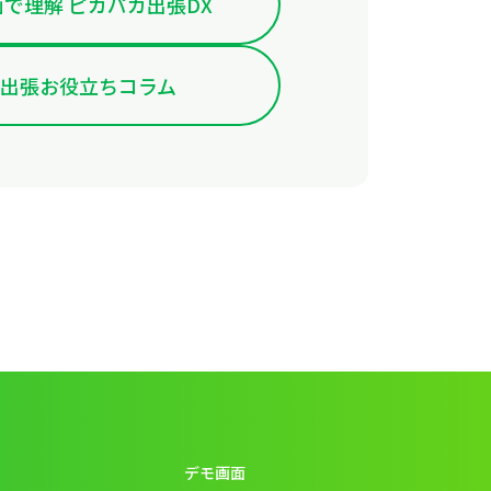
で理解 ピカパカ出張DX
出張お役立ちコラム
デモ画面