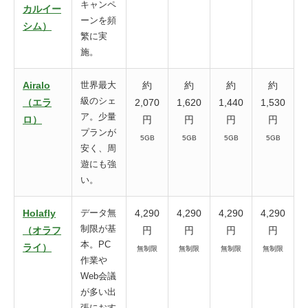
キャンペ
カルイー
ーンを頻
シム）
繁に実
施。
Airalo
世界最大
約
約
約
約
級のシェ
（エラ
2,070
1,620
1,440
1,530
ア。少量
ロ）
円
円
円
円
プランが
5GB
5GB
5GB
5GB
安く、周
遊にも強
い。
Holafly
データ無
4,290
4,290
4,290
4,290
制限が基
（オラフ
円
円
円
円
本。PC
ライ）
無制限
無制限
無制限
無制限
作業や
Web会議
が多い出
張におす