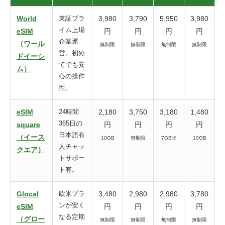
World
東証プラ
3,980
3,790
5,950
3,980
イム上場
eSIM
円
円
円
円
企業運
（ワール
無制限
無制限
無制限
無制限
営。初め
ドイーシ
てでも安
ム）
心の操作
性。
eSIM
24時間
2,180
3,750
3,180
1,480
365日の
square
円
円
円
円
日本語有
（イース
10GB
無制限
7GB※
10GB
人チャッ
クエア）
トサポー
ト有。
Glocal
欧米プラ
3,480
2,980
2,980
3,780
ンが安く
eSIM
円
円
円
円
なる定期
（グロー
無制限
無制限
無制限
無制限