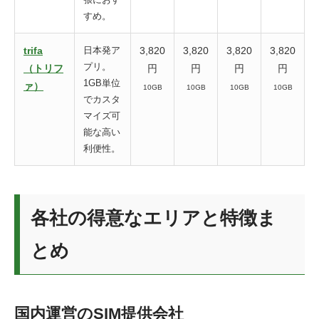
すめ。
trifa
日本発ア
3,820
3,820
3,820
3,820
プリ。
（トリフ
円
円
円
円
1GB単位
ァ）
10GB
10GB
10GB
10GB
でカスタ
マイズ可
能な高い
利便性。
各社の得意なエリアと特徴ま
とめ
国内運営のSIM提供会社