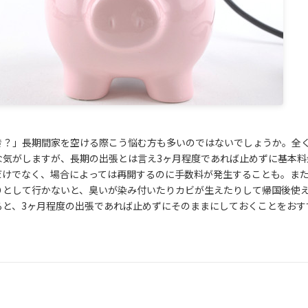
き？」長期間家を空ける際こう悩む方も多いのではないでしょうか。全
な気がしますが、長期の出張とは言え3ヶ月程度であれば止めずに基本料
だけでなく、場合によっては再開するのに手数料が発生することも。ま
りとして行かないと、臭いが染み付いたりカビが生えたりして帰国後使
ると、3ヶ月程度の出張であれば止めずにそのままにしておくことをおす