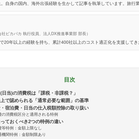
上。自身の国内、海外出張経験を生かして記事を執筆しています。旅行
会社ピカパカ 執行役員、法人DX推進事業部 部長）
分野で20年以上の経験を持ち、累計400社以上のコスト適正化を支援して
目次
手当(日当)の消費税は「課税・非課税？」
税法上で認められる「通常必要な範囲」の基準
旅費・宿泊費・日当の仕入税額控除の取り扱い
費の消費税区分と適用される特例
が知っておくべき2つの特例の違い
費等特例：金額上限なし
通機関特例：金額制限あり