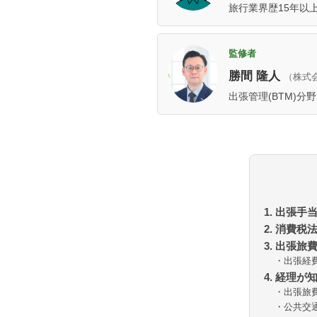
旅行業界歴15年以
監修者
勝間 隆人
（株式
出張管理(BTM)
1. 出張
2. 消費
3. 出張
・出張経
4. 経理
・出張旅
・公共交