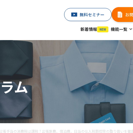
無料セミナー
お
新着情報
機能一覧
NEW
ラム
出張手当の消費税は課税？出張旅費、宿泊費、日当の仕入税額控除の取り扱いを徹