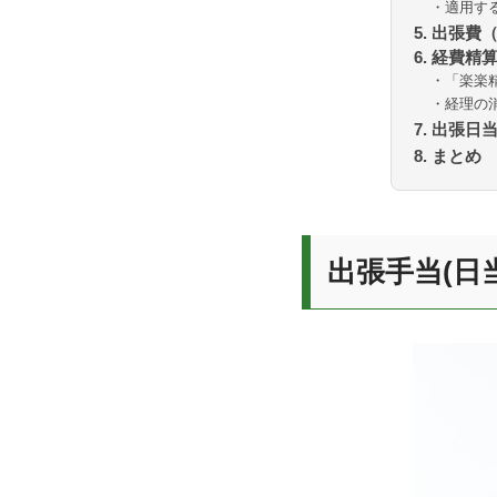
・適用す
5. 出張
6. 経費
・「楽楽
・経理の
7. 出張
8. まとめ
出張手当(日