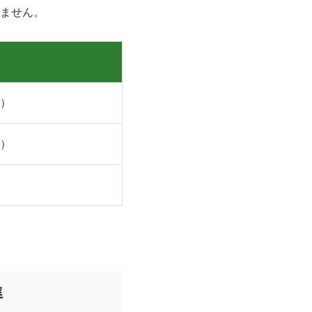
ません。
K）
K）
準