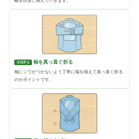
幅を目安に畳んでいきます。
袖を真っ直ぐ折る
STEP 2
袖にシワがつかないよう丁寧に端を揃えて真っ直ぐ折る
のがポイントです。