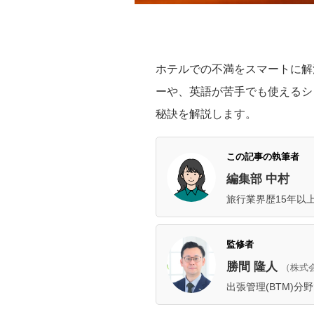
ホテルでの不満をスマートに解
ーや、英語が苦手でも使えるシ
秘訣を解説します。
この記事の執筆者
編集部 中村
旅行業界歴15年以
監修者
勝間 隆人
（株式
出張管理(BTM)