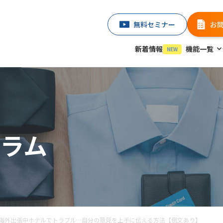
無料セミナー
お
新着情報
機能一覧
NEW
ラム
海外出張中ホテルでトラブル…自分の意見を上手に伝える方法【例文あり】