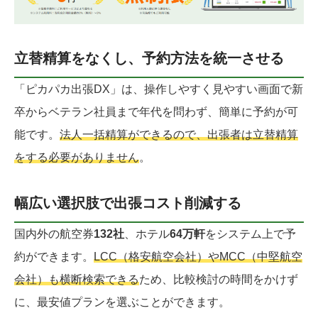
立替精算をなくし、予約方法を統一させる
「ピカパカ出張DX」は、操作しやすく見やすい画面で新
卒からベテラン社員まで年代を問わず、簡単に予約が可
能です。
法人一括精算ができるので、出張者は立替精算
をする必要がありません
。
幅広い選択肢で出張コスト削減する
国内外の航空券
132社
、ホテル
64万軒
をシステム上で予
約ができます。
LCC（格安航空会社）やMCC（中堅航空
会社）も横断検索できる
ため、比較検討の時間をかけず
に、最安値プランを選ぶことができます。