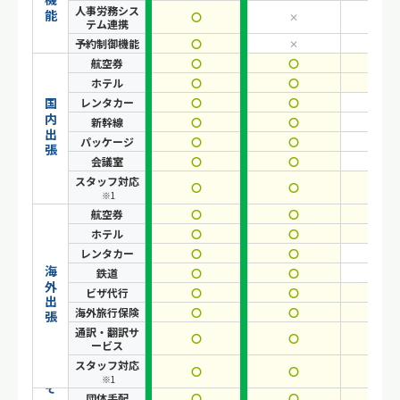
人事労務シス
〇
✕
✕
テム連携
予約制御機能
〇
✕
✕
航空券
〇
〇
〇
ホテル
〇
〇
〇
レンタカー
〇
〇
✕
国内出張
新幹線
〇
〇
✕
パッケージ
〇
〇
✕
会議室
〇
〇
✕
スタッフ対応
〇
〇
〇
※1
航空券
〇
〇
〇
ホテル
〇
〇
〇
レンタカー
〇
〇
✕
海外出張
鉄道
〇
〇
✕
ビザ代行
〇
〇
〇
海外旅行保険
〇
〇
〇
通訳・翻訳サ
〇
〇
〇
ービス
スタッフ対応
〇
〇
〇
※1
団体手配
〇
〇
〇