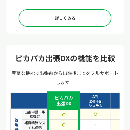
詳しくみる
ピカパカ出張DXの機能を比較
豊富な機能で出張前から出張後までをフルサポート
します！
A社
B社
ピカパカ
出張手配
出張手
出張DX
システム
システ
出張申請・承
〇
〇
〇
認機能
管理機能
経費精算シス
〇
✕
〇
テム連携