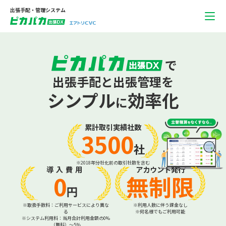
出張手配・管理システム
で
出張手配と出張管理を
シンプル
効率化
に
累計取引実績社数
3500
社
※2018年分社化前の取引社数を含む
導入費用
アカウント発行
0
無制限
円
※取扱手数料：ご利用サービスにより異な
※利用人数に伴う課金なし
る
※何名様でもご利用可能
※システム利用料：当月合計利用金額の0%
（無料）～5％