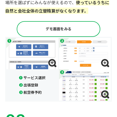
場所を選ばずにみんなが使えるので、
使っているうちに
自然と会社全体の立替精算がなくなります。
デモ画面をみる
❶
サービス選択
❷
出張登録
❸
航空券予約