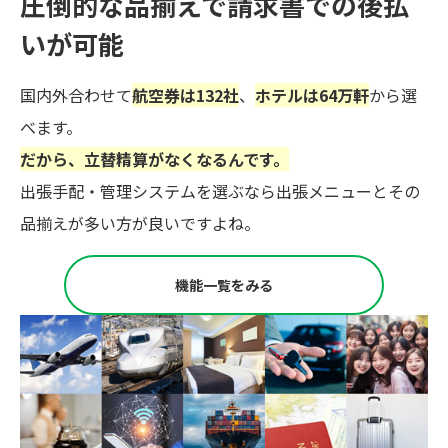
圧倒的な品揃えで
請求書での後払
いが可能
国内外合わせて
航空券は132社
、
ホテルは64万軒
から選
べます。
だから、立替精算がなくなるんです。
出張手配・管理システムを選ぶなら出張メニューとその
品揃えが多い方が良いですよね。
機能一覧をみる